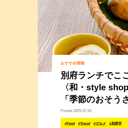
おすすめ情報
別府ランチでこ
〈和・style sh
「季節のおそう
Posted 2025.07.01
#Food
#Travel
#グルメ
#別府市