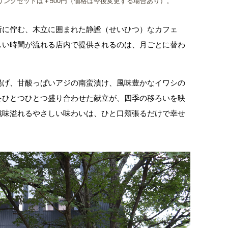
ンクセットは＋500円（価格は今後変更する場合あり）。
所に佇む、木立に囲まれた静謐（せいひつ）なカフェ
しい時間が流れる店内で提供されるのは、月ごとに替わ
揚げ、甘酸っぱいアジの南蛮漬け、風味豊かなイワシの
をひとつひとつ盛り合わせた献立が、四季の移ろいを映
滋味溢れるやさしい味わいは、ひと口頬張るだけで幸せ