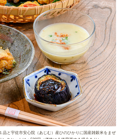
ン１品と宇佐市安心院（あじむ）産ひのひかりに国産雑穀米をまぜ