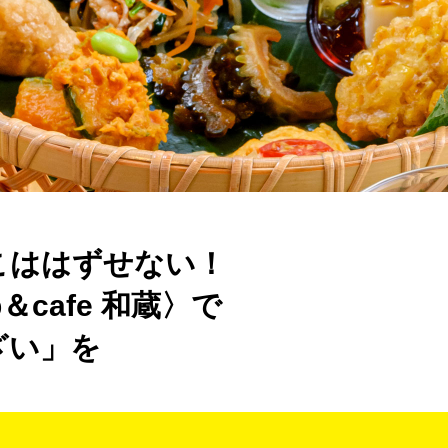
こははずせない！
op＆cafe 和蔵〉で
ざい」を