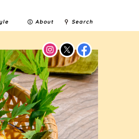
tyle
About
Search