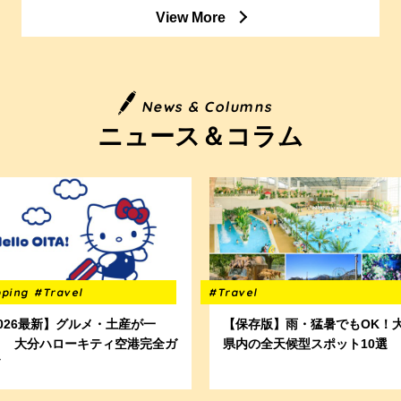
View More
News & Columns
ニュース＆コラム
pping
#Travel
#Travel
026最新】グルメ・土産が一
【保存版】雨・猛暑でもOK！
！ 大分ハローキティ空港完全ガ
県内の全天候型スポット10選
ド