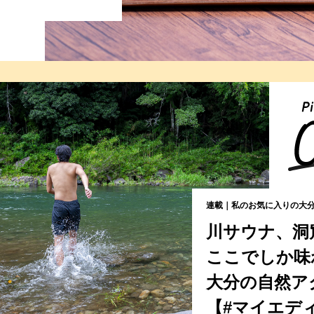
連載｜私のお気に入りの大分
川サウナ、洞
ここでしか味
大分の自然ア
【#マイエデ