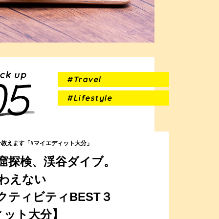
#Travel
#Lifestyle
教えます「#マイエディット大分」
窟探検、渓谷ダイブ。
わえない
クティビティBEST３
ィット大分】