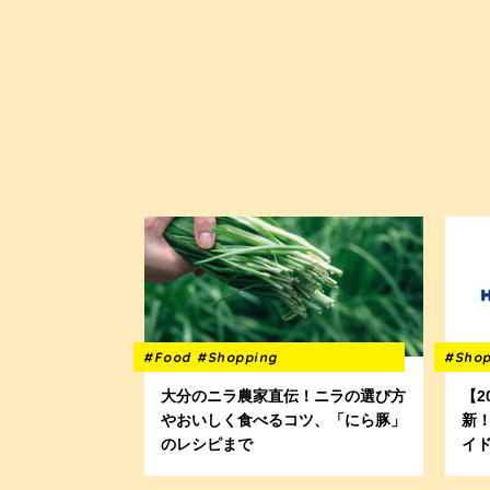
#Food
#Shopping
#Sho
大分のニラ農家直伝！ニラの選び方
【2
やおいしく食べるコツ、「にら豚」
新
のレシピまで
イ