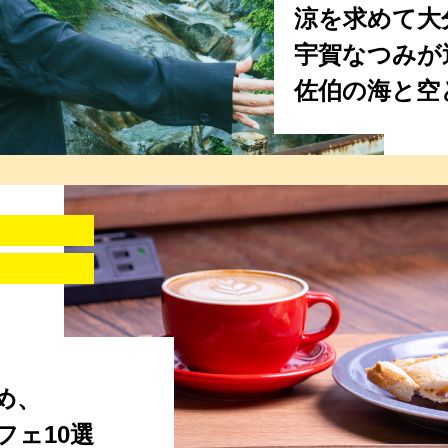
涼を求めて大
宇賀なつみが
佐伯の海と空
め、
フェ10選