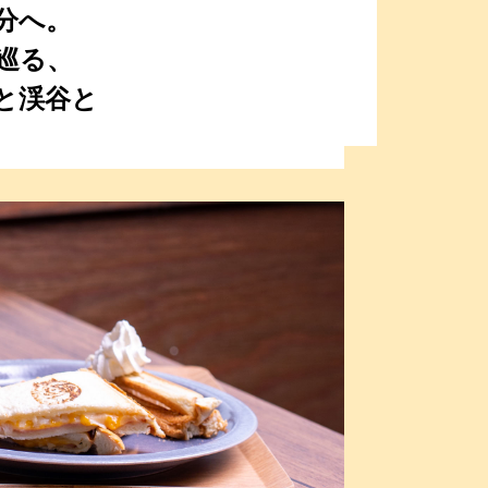
分へ。
巡る、
と渓谷と