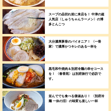
スープの品切れ前に来店を！ 中津の超
人気店〈しゅうちゃんラーメン〉の博
多とんこつ
大分濃厚豚骨のパイオニア！ 〈一骨
家〉で濃厚かつキレのある一杯を
黒毛和牛焼肉＆別府冷麺の幸せコース
を！ 〈春香苑〉は別府旅行で必訪で
す。
並んででも食べる価値あり！ 〈別府冷
麺 一休の泪〉の味変も楽しい一杯