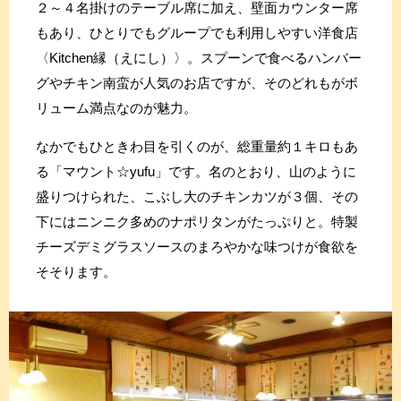
２～４名掛けのテーブル席に加え、壁面カウンター席
もあり、ひとりでもグループでも利用しやすい洋食店
〈Kitchen縁（えにし）〉。スプーンで食べるハンバー
グやチキン南蛮が人気のお店ですが、そのどれもがボ
リューム満点なのが魅力。
なかでもひときわ目を引くのが、総重量約１キロもあ
る「マウント☆yufu」です。名のとおり、山のように
盛りつけられた、こぶし大のチキンカツが３個、その
下にはニンニク多めのナポリタンがたっぷりと。特製
チーズデミグラスソースのまろやかな味つけが食欲を
そそります。