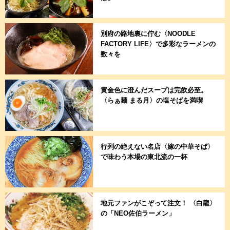
別府の路地裏に佇む〈NOODLE
FACTORY LIFE〉で多彩なラーメンの
数々を
黄金色に澄んだスープは完飲必至。
〈らぁ麺 まる月〉の塩そばを満喫
行列の絶えない名店〈嫁の中華そば〉
で味わう本場の東北流の一杯
地元ファンがこぞって注文！ 〈白龍〉
の「NEO佐伯ラーメン」