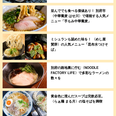
並んででも食べる価値あり！ 別府市
〈中華蕎麦 はせ川〉で堪能する人気メ
ニュー「手もみ中華蕎麦」
ミシュランも認めた味を！ 〈めし屋
賛辞〉の人気メニュー「昆布水つけそ
ば」
別府の路地裏に佇む〈NOODLE
FACTORY LIFE〉で多彩なラーメンの
数々を
黄金色に澄んだスープは完飲必至。
〈らぁ麺 まる月〉の塩そばを満喫