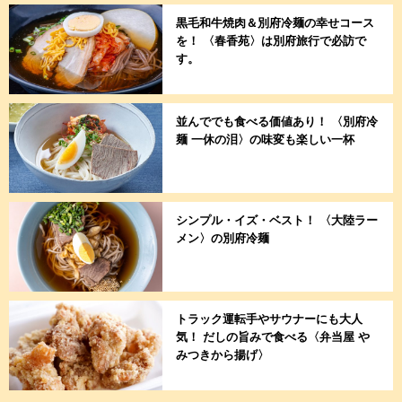
黒毛和牛焼肉＆別府冷麺の幸せコース
を！ 〈春香苑〉は別府旅行で必訪で
す。
並んででも食べる価値あり！ 〈別府冷
麺 一休の泪〉の味変も楽しい一杯
シンプル・イズ・ベスト！ 〈大陸ラー
メン〉の別府冷麺
トラック運転手やサウナーにも大人
気！ だしの旨みで食べる〈弁当屋 や
みつきから揚げ〉