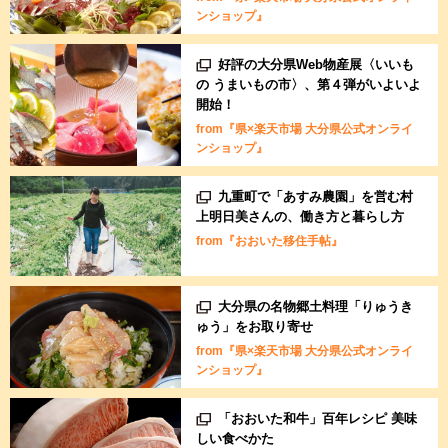
ンショップ』
好評の大分県Web物産展〈いいも
の うまいもの市〉、第４弾がいよいよ
開始！
from『県×楽天市場 大分県公式オンライ
ンショップ』
九重町で「あすみ農園」を営む村
上明日美さんの、働き方と暮らし方
from『おおいた移住手帖』
大分県の名物郷土料理「りゅうき
ゅう」をお取り寄せ
from『県×楽天市場 大分県公式オンライ
ンショップ』
「おおいた和牛」百年レシピ 美味
しい食べかた