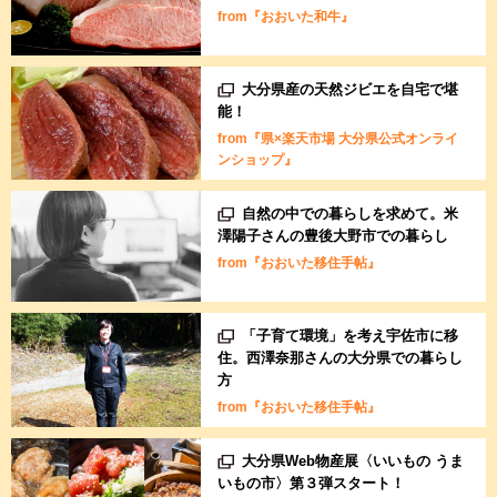
from『おおいた和牛』
大分県産の天然ジビエを自宅で堪
能！
from『県×楽天市場 大分県公式オンライ
ンショップ』
自然の中での暮らしを求めて。米
澤陽子さんの豊後大野市での暮らし
from『おおいた移住手帖』
「子育て環境」を考え宇佐市に移
住。西澤奈那さんの大分県での暮らし
方
from『おおいた移住手帖』
大分県Web物産展〈いいもの うま
いもの市〉第３弾スタート！