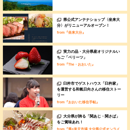
県公式アンテナショップ〈坐来大
分〉がリニューアルオープン！
from『坐来大分』
実力の品・大分県産オリジナルい
ちご「ベリーツ」
from『The・おおいた』
臼杵市でゲストハウス「臼杵家」
を運営する和氣日向さんの移住ストー
リー
from『おおいた移住手帖』
大分県が誇る「関あじ・関さば」
をご賞味あれ！
from『県×楽天市場 大分県公式オンライ