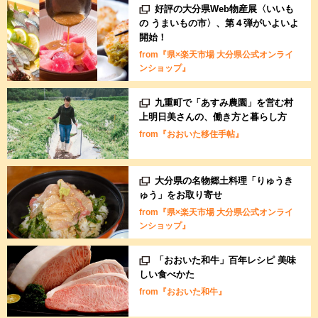
好評の大分県Web物産展〈いいも
の うまいもの市〉、第４弾がいよいよ
開始！
from『県×楽天市場 大分県公式オンライ
ンショップ』
九重町で「あすみ農園」を営む村
上明日美さんの、働き方と暮らし方
from『おおいた移住手帖』
大分県の名物郷土料理「りゅうき
ゅう」をお取り寄せ
from『県×楽天市場 大分県公式オンライ
ンショップ』
「おおいた和牛」百年レシピ 美味
しい食べかた
from『おおいた和牛』