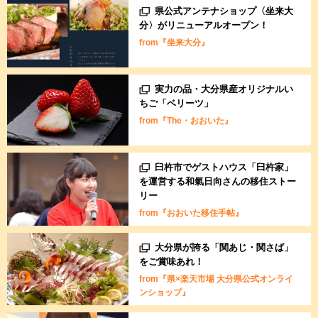
県公式アンテナショップ〈坐来大
分〉がリニューアルオープン！
from『坐来大分』
実力の品・大分県産オリジナルい
ちご「ベリーツ」
from『The・おおいた』
臼杵市でゲストハウス「臼杵家」
を運営する和氣日向さんの移住ストー
リー
from『おおいた移住手帖』
大分県が誇る「関あじ・関さば」
をご賞味あれ！
from『県×楽天市場 大分県公式オンライ
ンショップ』