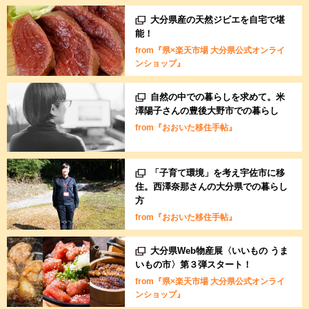
大分県産の天然ジビエを自宅で堪
能！
from『県×楽天市場 大分県公式オンライ
ンショップ』
自然の中での暮らしを求めて。米
澤陽子さんの豊後大野市での暮らし
from『おおいた移住手帖』
「子育て環境」を考え宇佐市に移
住。西澤奈那さんの大分県での暮らし
方
from『おおいた移住手帖』
大分県Web物産展〈いいもの うま
いもの市〉第３弾スタート！
from『県×楽天市場 大分県公式オンライ
ンショップ』