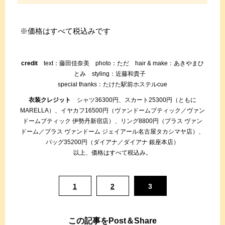
※価格はすべて税込みです
credit
text：藤田佳奈美 photo：ただ hair & make：あきやまひ
とみ styling：近藤和貴子
special thanks：たけた駅前ホステルcue
衣装クレジット
シャツ36300円、スカート25300円（ともに
MARELLA）、イヤカフ16500円（ヴァンドームブティック／ヴァン
ドームブティック 伊勢丹新宿店）、リング8800円（プラス ヴァン
ドーム／プラス ヴァンドーム ジェイアール名古屋タカシマヤ店）、
バッグ35200円（ダイアナ／ダイアナ 銀座本店）
以上、価格はすべて税込み。
1
2
3
この記事をPost＆Share