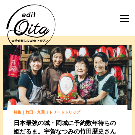
特集｜竹田・九重リトリートトリップ
日本最強の城・岡城に
予約数年待ちの
姫だるま。
宇賀なつみの竹田歴史さん