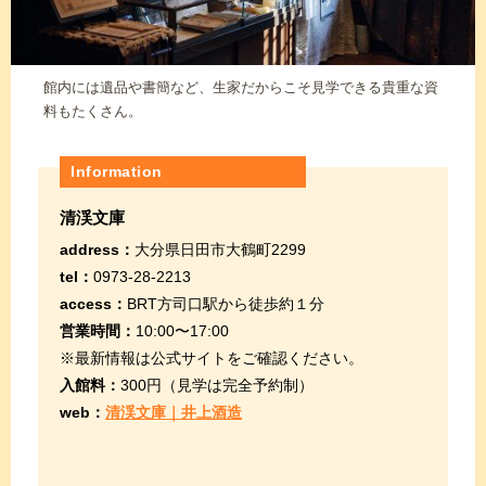
館内には遺品や書簡など、生家だからこそ見学できる貴重な資
料もたくさん。
Information
清渓文庫
address：
大分県日田市大鶴町2299
tel：
0973-28-2213
access：
BRT方司口駅から徒歩約１分
営業時間：
10:00〜17:00
※最新情報は公式サイトをご確認ください。
入館料：
300円（見学は完全予約制）
web：
清渓文庫｜井上酒造