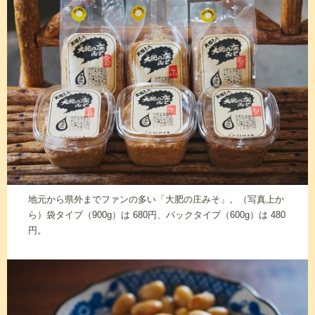
地元から県外までファンの多い「大肥の庄みそ」。（写真上か
ら）袋タイプ（900g）は 680円、パックタイプ（600g）は 480
円。