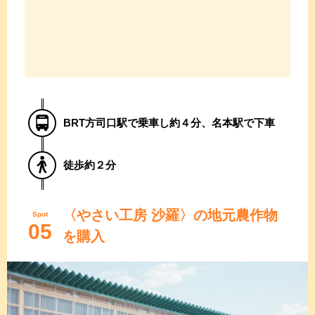
BRT方司口駅で乗車し約４分、名本駅で下車
徒歩約２分
〈やさい工房 沙羅〉の地元農作物
Spot
05
を購入