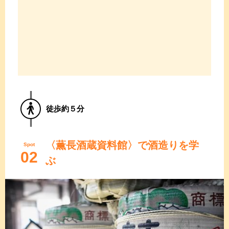
徒歩約５分
〈薫長酒蔵資料館〉で酒造りを学
Spot
02
ぶ