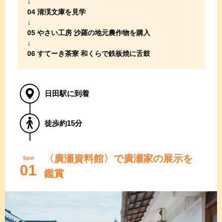
04 清渓文庫を見学
05 やさい工房 沙羅の地元農作物を購入
06 すてーき茶寮 和くらで鉄板焼に舌鼓
日田駅に到着
徒歩約15分
〈廣瀬資料館〉で廣瀬家の展示を
Spot
01
鑑賞