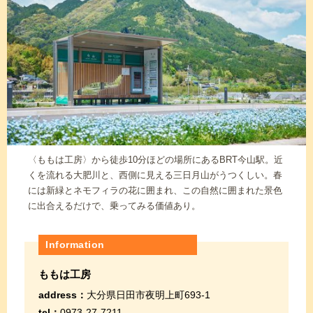
〈ももは工房〉から徒歩10分ほどの場所にあるBRT今山駅。近
くを流れる大肥川と、西側に見える三日月山がうつくしい。春
には新緑とネモフィラの花に囲まれ、この自然に囲まれた景色
に出合えるだけで、乗ってみる価値あり。
Information
ももは工房
address：
大分県日田市夜明上町693-1
tel：
0973-27-7211