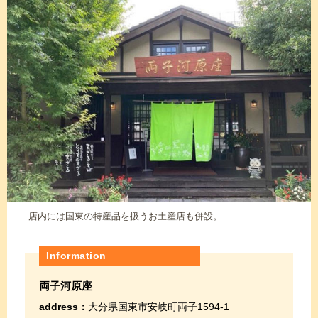
店内には国東の特産品を扱うお土産店も併設。
Information
両子河原座
address：
大分県国東市安岐町両子1594-1