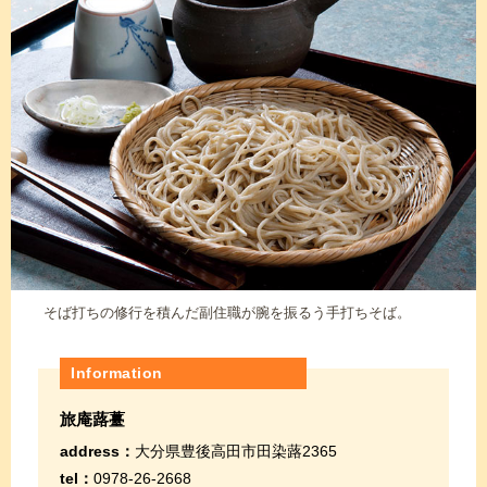
そば打ちの修行を積んだ副住職が腕を振るう手打ちそば。
Information
旅庵蕗薹
address：
大分県豊後高田市田染蕗2365
tel：
0978-26-2668