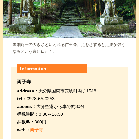
国東随一の大きさといわれる仁王像。足をさすると足腰が強く
なるという言い伝えも。
Information
両子寺
address：
大分県国東市安岐町両子1548
tel：
0978-65-0253
access：
大分空港から車で約30分
拝観時間：
8:30～16:30
拝観料：
300円
web：
両子寺