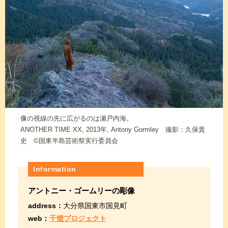
像の視線の先に広がるのは瀬戸内海。
ANOTHER TIME XX, 2013年, Antony Gormley 撮影：久保貴
史 ©国東半島芸術祭実行委員会
Information
アントニー・ゴームリーの彫像
address：
大分県国東市国見町
web：
千燈プロジェクト