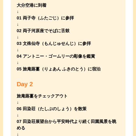
大分空港に到着
01 両子寺（ふたごじ）に参拝
02 両子河原座でそばに舌鼓
03 文殊仙寺（もんじゅせんじ）に参拝
04 アントニー・ゴームリーの彫像を鑑賞
05 旅庵蕗薹（りょあん ふきのとう）に宿泊
Day 2
旅庵蕗薹をチェックアウト
06 田染荘（たしぶのしょう）を散策
07 田染荘展望台から平安時代より続く田園風景を眺
める