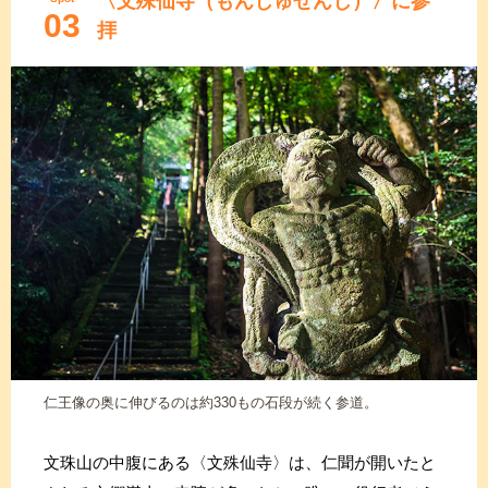
〈文殊仙寺（もんじゅせんじ）〉に参
03
拝
仁王像の奥に伸びるのは約330もの石段が続く参道。
文珠山の中腹にある〈文殊仙寺〉は、仁聞が開いたと