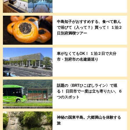
中島知子がおすすめする、食べて飲ん
で浴びて（入って？）買って！ １泊２
日別府満喫ツアー
車がなくてもOK！ １泊２日で大分
市・別府市の名建築巡り
話題の〈BRTひこぼしライン〉で巡
る！ 日田市で一度は立ち寄りたい、６
つのスポット
神秘の国東半島。六郷満山を体験する
旅