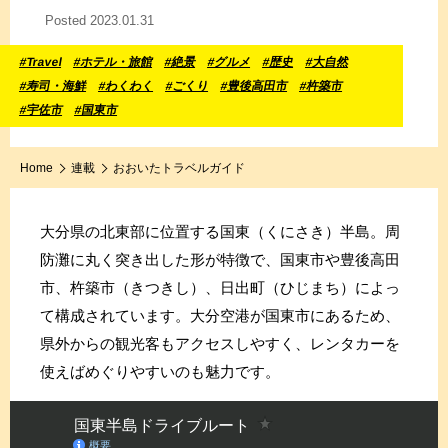
Posted 2023.01.31
#Travel
#ホテル・旅館
#絶景
#グルメ
#歴史
#大自然
#寿司・海鮮
#わくわく
#ごくり
#豊後高田市
#杵築市
#宇佐市
#国東市
Home
連載
おおいたトラベルガイド
大分県の北東部に位置する国東（くにさき）半島。周
防灘に丸く突き出した形が特徴で、国東市や豊後高田
市、杵築市（きつきし）、日出町（ひじまち）によっ
て構成されています。大分空港が国東市にあるため、
県外からの観光客もアクセスしやすく、レンタカーを
使えばめぐりやすいのも魅力です。