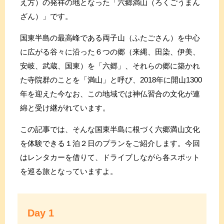
え方）の発祥の地となった「六郷満山（ろくごうまん
ざん）」です。
国東半島の最高峰である両子山（ふたごさん）を中心
に広がる谷々に沿った６つの郷（来縄、田染、伊美、
安岐、武蔵、国東）を「六郷」、それらの郷に築かれ
た寺院群のことを「満山」と呼び、2018年に開山1300
年を迎えた今なお、この地域では神仏習合の文化が連
綿と受け継がれています。
この記事では、そんな国東半島に根づく六郷満山文化
を体験できる１泊２日のプランをご紹介します。今回
はレンタカーを借りて、ドライブしながら各スポット
を巡る旅となっていますよ。
Day 1