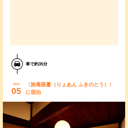
車で約35分
〈旅庵蕗薹（りょあん ふきのとう）〉
Spot
05
に宿泊