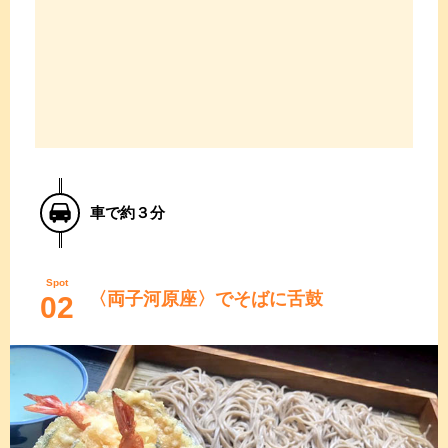
車で約３分
Spot
〈両子河原座〉でそばに舌鼓
02