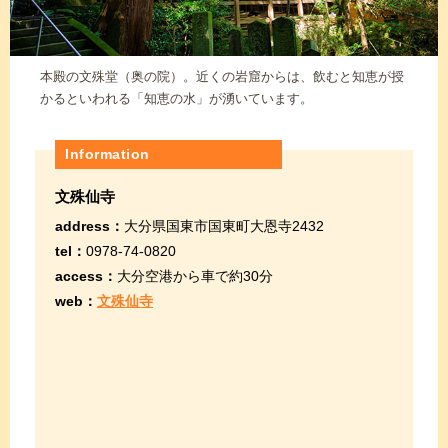
本殿の文殊堂（奥の院）。近くの岩窟からは、飲むと知恵が授
かるといわれる「知恵の水」が湧いています。
Information
文殊仙寺
address：
大分県国東市国東町大恩寺2432
tel：
0978-74-0820
access：
大分空港から車で約30分
web：
文殊仙寺