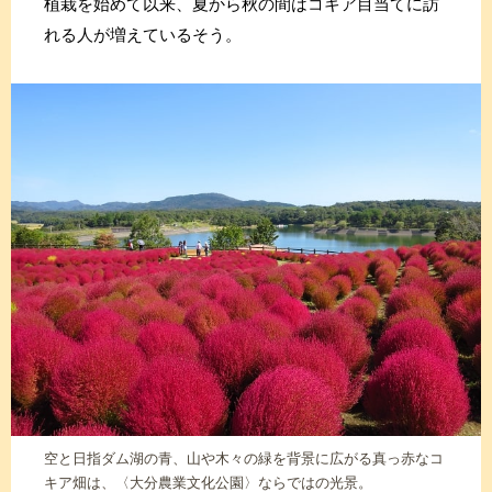
植栽を始めて以来、夏から秋の間はコキア目当てに訪
れる人が増えているそう。
空と日指ダム湖の青、山や木々の緑を背景に広がる真っ赤なコ
キア畑は、〈大分農業文化公園〉ならではの光景。