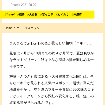
Posted 2021.09.09
#Travel
#絶景
#大自然
#ほっこり
#わくわく
#杵築市
Home
ニュース＆コラム
まんまるでふわふわの姿が愛らしい植物「コキア」。
見頃は７月から10月までの約４か月間で、夏は爽やか
なライトグリーン、秋は上品な深紅の姿が楽しめる一
年草です。
杵築（きつき）市にある〈大分農業文化公園〉は、そ
んなコキアが見られる人気のスポット。起伏に富んだ
地形を生かし、空と湖のブルーを背景に5500株のコキ
アがライトグリーンから深紅へ変化する、唯一無二の
紅葉風景が見られるんです。