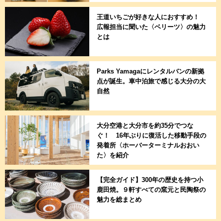
王道いちごが好きな人におすすめ！
広報担当に聞いた〈ベリーツ〉の魅力
とは
Parks Yamagaにレンタルバンの新拠
点が誕生。車中泊旅で感じる大分の大
自然
大分空港と大分市を約35分でつな
ぐ！ 16年ぶりに復活した移動手段の
発着所〈ホーバーターミナルおおい
た〉を紹介
【完全ガイド】300年の歴史を持つ小
鹿田焼。９軒すべての窯元と民陶祭の
魅力を総まとめ