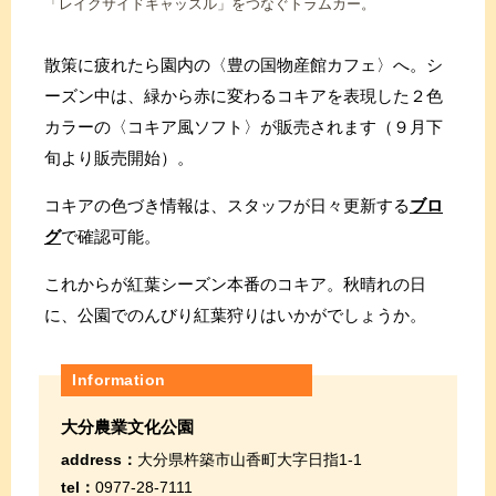
「レイクサイドキャッスル」をつなぐトラムカー。
散策に疲れたら園内の〈豊の国物産館カフェ〉へ。シ
ーズン中は、緑から赤に変わるコキアを表現した２色
カラーの〈コキア風ソフト〉が販売されます（９月下
旬より販売開始）。
コキアの色づき情報は、スタッフが日々更新する
ブロ
グ
で確認可能。
これからが紅葉シーズン本番のコキア。秋晴れの日
に、公園でのんびり紅葉狩りはいかがでしょうか。
Information
大分農業文化公園
address：
大分県杵築市山香町大字日指1-1
tel：
0977-28-7111