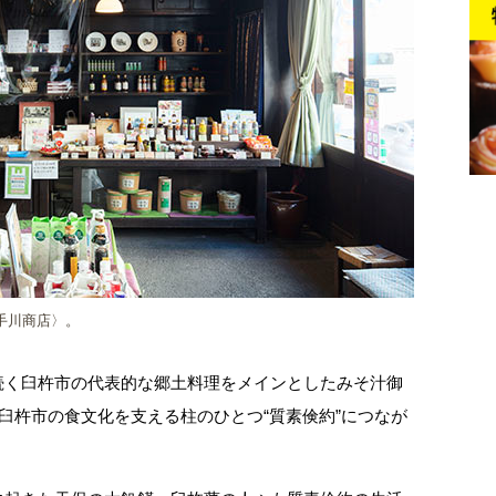
手川商店〉。
続く臼杵市の代表的な郷土料理をメインとしたみそ汁御
、臼杵市の食文化を支える柱のひとつ“質素倹約”につなが