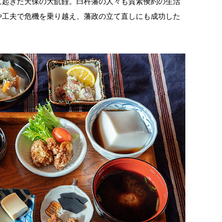
に起きた天保の大飢饉。臼杵藩の人々も質素倹約の生活
や工夫で危機を乗り越え、藩政の立て直しにも成功した