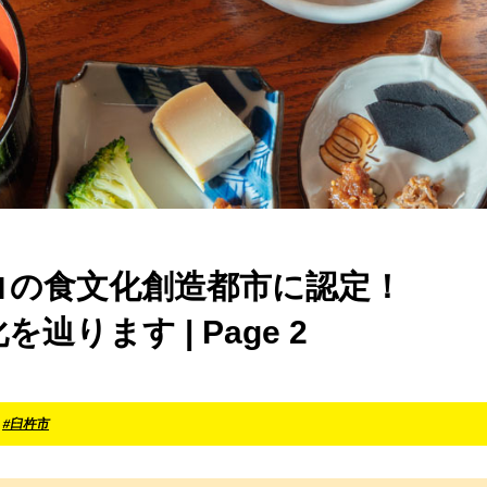
コの食文化創造都市に認定！
ります | Page 2
#臼杵市