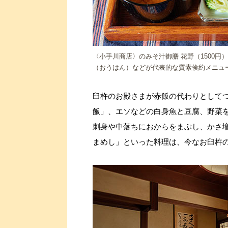
〈小手川商店〉のみそ汁御膳 花野（1500
（おうはん）などが代表的な質素倹約メニュ
臼杵のお殿さまが赤飯の代わりとして
飯」、エソなどの白身魚と豆腐、野菜
刺身や中落ちにおからをまぶし、かさ
まめし」といった料理は、今なお臼杵