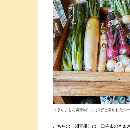
〈ほんまもん農産物〉には“ほ”と書かれたシ
こちらの〈関青果〉は、臼杵市のさま