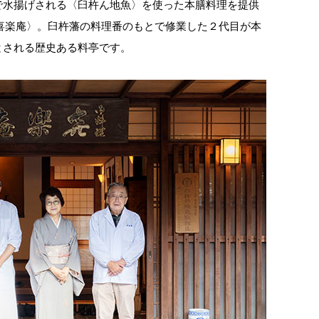
で水揚げされる〈臼杵ん地魚〉を使った本膳料理を提供
の〈喜楽庵〉。臼杵藩の料理番のもとで修業した２代目が本
とされる歴史ある料亭です。