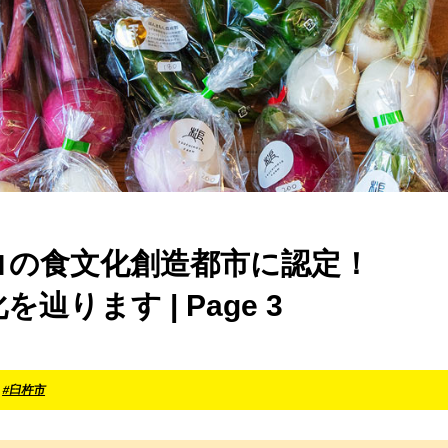
コの食文化創造都市に認定！
ります | Page 3
#臼杵市