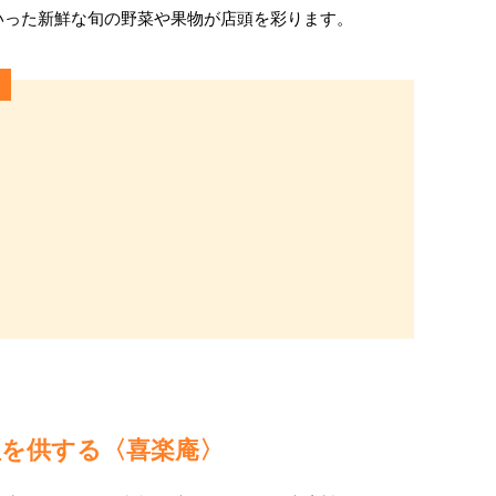
いった新鮮な旬の野菜や果物が店頭を彩ります。
理を供する〈喜楽庵〉