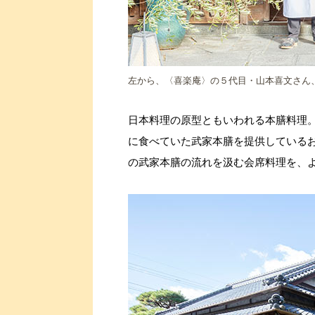
左から、〈喜楽庵〉の５代目・山本喜文さん
日本料理の原型ともいわれる本膳料理
に食べていた武家本膳を提供している
の武家本膳の流れを汲む会席料理を、