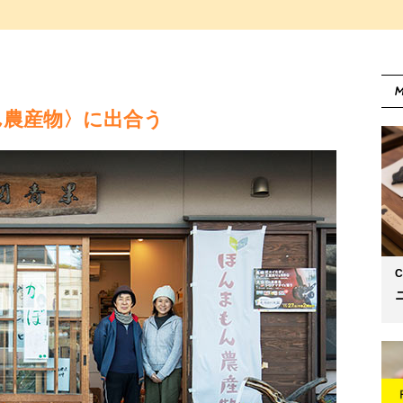
M
ん農産物〉に出合う
C