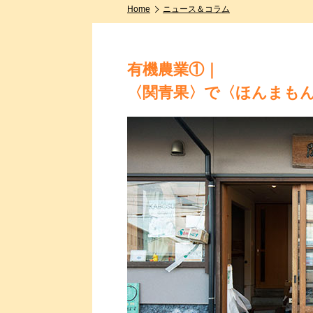
Home
ニュース＆コラム
有機農業①｜
〈関青果〉で〈ほんまも