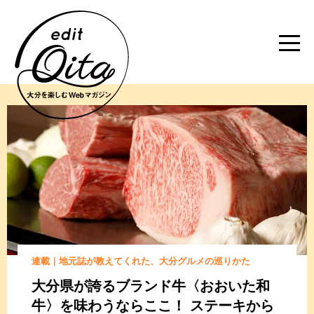
連載｜地元誌が教えてくれた、大分グルメの巡りかた
大分県が誇るブランド牛
〈おおいた和
牛〉を味わうならここ！
ステーキから