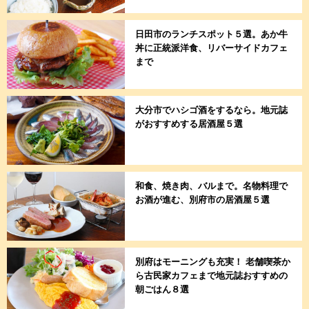
日田市のランチスポット５選。あか牛
丼に正統派洋食、リバーサイドカフェ
まで
大分市でハシゴ酒をするなら。地元誌
がおすすめする居酒屋５選
和食、焼き肉、バルまで。名物料理で
お酒が進む、別府市の居酒屋５選
別府はモーニングも充実！ 老舗喫茶か
ら古民家カフェまで地元誌おすすめの
朝ごはん８選