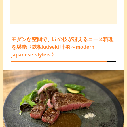
モダンな空間で、匠の技が冴えるコース料理
を堪能
〈鉄板kaiseki 叶羽～modern
japanese style～〉