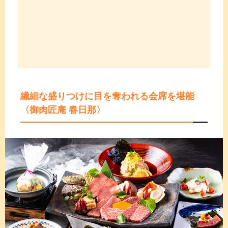
繊細な盛りつけに目を奪われる会席を堪能
〈御肉匠庵 春日那〉