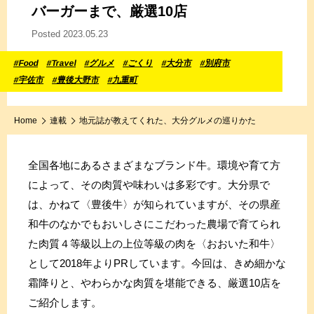
バーガーまで、厳選10店
Posted 2023.05.23
#Food
#Travel
#グルメ
#ごくり
#大分市
#別府市
#宇佐市
#豊後大野市
#九重町
Home
連載
地元誌が教えてくれた、大分グルメの巡りかた
全国各地にあるさまざまなブランド牛。環境や育て方
によって、その肉質や味わいは多彩です。大分県で
は、かねて〈豊後牛〉が知られていますが、その県産
和牛のなかでもおいしさにこだわった農場で育てられ
た肉質４等級以上の上位等級の肉を〈おおいた和牛〉
として2018年よりPRしています。今回は、きめ細かな
霜降りと、やわらかな肉質を堪能できる、厳選10店を
ご紹介します。