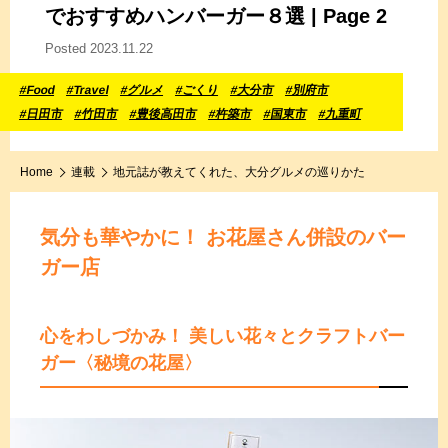
で
おすすめハンバーガー８選 | Page 2
Posted 2023.11.22
#Food
#Travel
#グルメ
#ごくり
#大分市
#別府市
#日田市
#竹田市
#豊後高田市
#杵築市
#国東市
#九重町
Home
連載
地元誌が教えてくれた、大分グルメの巡りかた
気分も華やかに！ お花屋さん併設のバー
ガー店
心をわしづかみ！ 美しい花々とクラフトバー
ガー
〈秘境の花屋〉