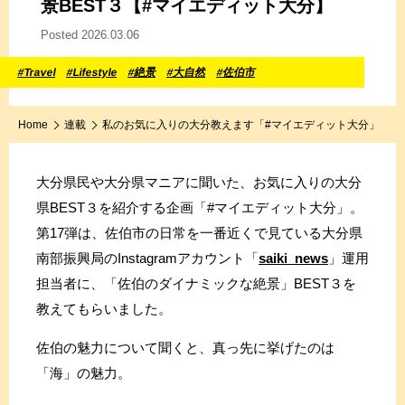
景BEST３
【#マイエディット大分】
Posted 2026.03.06
#Travel
#Lifestyle
#絶景
#大自然
#佐伯市
Home
連載
私のお気に入りの大分教えます「#マイエディット大分」
大分県民や大分県マニアに聞いた、お気に入りの大分
県BEST３を紹介する企画「#マイエディット大分」。
第17弾は、佐伯市の日常を一番近くで見ている大分県
南部振興局のInstagramアカウント「
saiki_news
」運用
担当者に、「佐伯のダイナミックな絶景」BEST３を
教えてもらいました。
佐伯の魅力について聞くと、真っ先に挙げたのは
「海」の魅力。