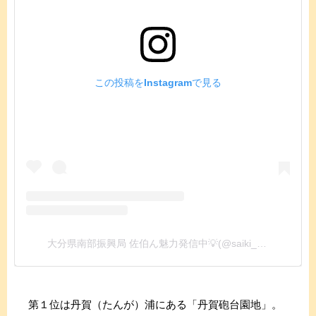
この投稿をInstagramで見る
大分県南部振興局 佐伯ん魅力発信中💡(@saiki_news)がシェアした投稿
第１位は丹賀（たんが）浦にある「丹賀砲台園地」。