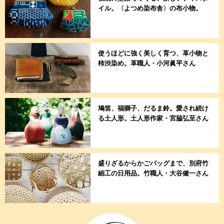
イル。〈よつめ染布舎〉の布小物。
使うほどに強く美しく育つ、革小物と
柿渋染め。革職人・小河眞平さん
鳩笛、福獅子、だるま鈴。愛され続け
る土人形。土人形作家・宮脇弘至さん
盛りざるからかごバッグまで、別府竹
細工の日用品。竹職人・大谷健一さん