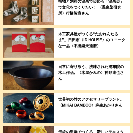
植物と別府の温泉で染める「温泉染」
で文化をつくりたい！ 〈温泉染研究
所〉行橋智彦さん
木工家具屋がつくる“たおれんだる
ま”。日田市〈ID HOUSE〉のユニーク
な一品〈不撓楽天達磨〉
日常に寄り添う、洗練された湯布院の
木工作品。〈木屋かみの〉神野達也さ
ん
世界初の竹のアクセサリーブランド。
〈MIKAI BAMBOO〉麻生あかりさん
伝統の型染でつくる、新しいテキスタ