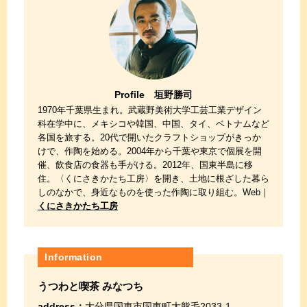
Profile 垣野勝司
1970年千葉県生まれ。武蔵野美術大学工芸工業デザイン
科在学中に、メキシコや韓国、中国、タイ、ベトナムなど
各国を旅する。20代で開いたクラフトショップがきっか
けで、作陶を始める。2004年から千葉や東京で個展を開
催、飲食店の食器も手がける。2012年、国東半島に移
住。〈くにさきかたち工房〉を開き、土地に根ざした暮ら
しのなかで、身近なものを使った作陶に取り組む。Web｜
くにさきかたち工房
Information
うつわと喫茶 みなつち
address：
大分県国東市国東町大熊毛2033-1