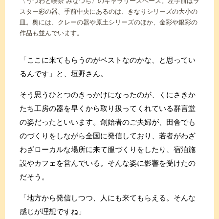
〈うつわと喫茶 みなつち〉のギャラリースペース。左手前はラ
スター彩の器、手前中央にあるのは、きなりシリーズの大小の
皿。奥には、クレーの器や原土シリーズのほか、金彩や銀彩の
作品も並んでいます。
「ここに来てもらうのがベストなのかな、と思ってい
るんです」と、垣野さん。
そう思うひとつのきっかけになったのが、くにさきか
たち工房の器を早くから取り扱ってくれている群言堂
の姿だったといいます。創始者のご夫婦が、田舎でも
のづくりをしながら全国に発信しており、若者がわざ
わざローカルな場所に来て服づくりをしたり、宿泊施
設やカフェを営んでいる。そんな姿に影響を受けたの
だそう。
「地方から発信しつつ、人にも来てもらえる。そんな
感じが理想ですね」