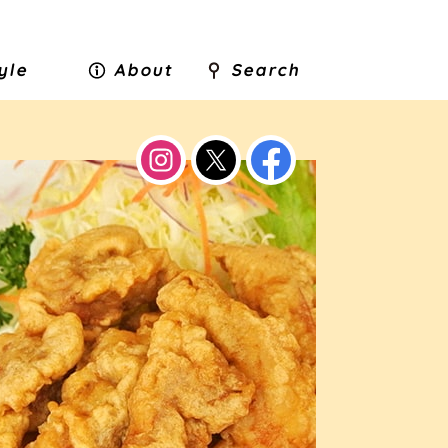
tyle
About
Search