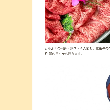
とらふぐの刺身・鍋３〜４人前と、豊後牛の
杵 湯の里〉から届きます。