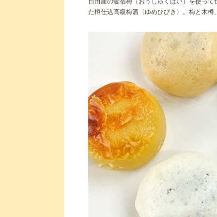
日田産の鶯宿梅（おうしゅくばい）を使って
た樽仕込高級梅酒〈ゆめひびき〉。梅と木樽