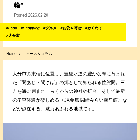
輪”
Posted 2026.02.20
#Food
#Shopping
#グルメ
#お取り寄せ
#わくわく
#大分市
Home
ニュース＆コラム
大分市の東端に位置し、豊後水道の豊かな海に育まれ
た「関あじ・関さば」の郷として知られる佐賀関。三
方を海に囲まれ、古くからの神社や灯台、そして最新
の星空体験が楽しめる〈JX金属 関崎みらい海星館〉な
どが点在する、魅力あふれる地域です。