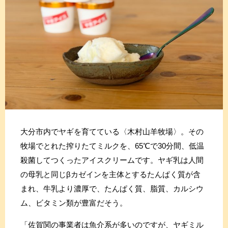
大分市内でヤギを育てている〈木村山羊牧場〉。その
牧場でとれた搾りたてミルクを、65℃で30分間、低温
殺菌してつくったアイスクリームです。ヤギ乳は人間
の母乳と同じβカゼインを主体とするたんぱく質が含
まれ、牛乳より濃厚で、たんぱく質、脂質、カルシウ
ム、ビタミン類が豊富だそう。
「佐賀関の事業者は魚介系が多いのですが、ヤギミル