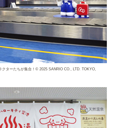
が集合！© 2025 SANRIO CO., LTD. TOKYO,