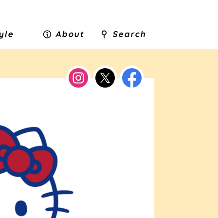
tyle
About
Search