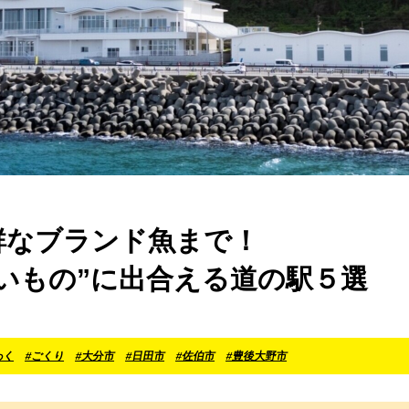
新鮮なブランド魚まで！
いもの”に出合える道の駅５選
わく
#ごくり
#大分市
#日田市
#佐伯市
#豊後大野市