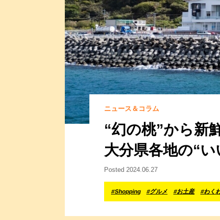
ニュース＆コラム
“幻の桃”から
大分県各地の“い
Posted 2024.06.27
#Shopping
#グルメ
#お土産
#わく