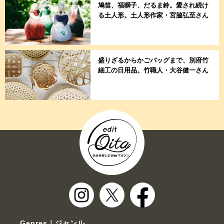
鳩笛、福獅子、だるま鈴。愛され続け
る土人形。土人形作家・宮脇弘至さん
盛りざるからかごバッグまで、別府竹
細工の日用品。竹職人・大谷健一さん
Genres｜ジャンル