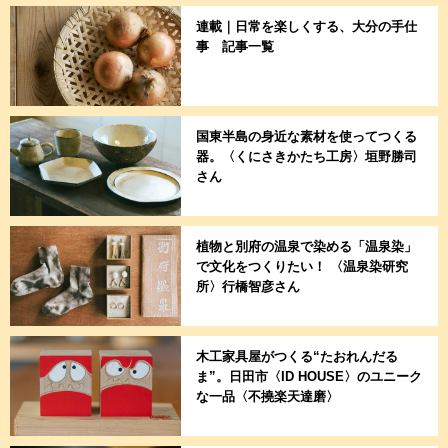
連載｜日常を楽しくする、大分の手仕
事 記事一覧
国東半島の身近な素材を使ってつくる
器。〈くにさきかたち工房〉垣野勝司
さん
植物と別府の温泉で染める「温泉染」
で文化をつくりたい！ 〈温泉染研究
所〉行橋智彦さん
木工家具屋がつくる“たおれんだる
ま”。日田市〈ID HOUSE〉のユニーク
な一品〈不撓楽天達磨〉