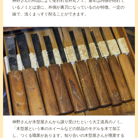
神野さんの作品によく使われる外丸ノミ。通常は内側が削れて
いるノミとは逆に、外側が裏刃になっているのが特徴。一定の
線で、浅くまっすぐ削ることができます。
神野さんが木型屋さんから譲り受けたという大工道具のノミ。
「木型屋という車のホイールなどの部品のモデルを木で加工
し、つくる職業があります。知り合いの木型屋さんが廃業する