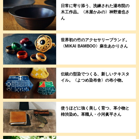
日常に寄り添う、洗練された湯布院の
木工作品。〈木屋かみの〉神野達也さ
ん
世界初の竹のアクセサリーブランド。
〈MIKAI BAMBOO〉麻生あかりさん
伝統の型染でつくる、新しいテキスタ
イル。〈よつめ染布舎〉の布小物。
使うほどに強く美しく育つ、革小物と
柿渋染め。革職人・小河眞平さん