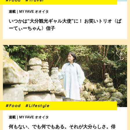
#Food
#Travel
連載｜MY FAVE オオイタ
いつかは“大分観光ギャル大使”に！ お笑いトリオ〈ぱ
ーてぃーちゃん〉信子
#Food
#Lifestyle
連載｜MY FAVE オオイタ
何もない、でも何でもある。それが大分らしさ。俳