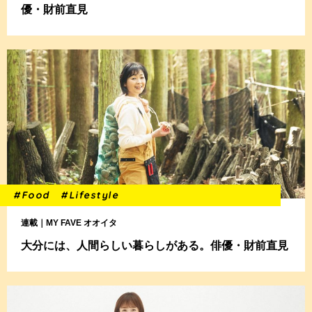
優・財前直見
#Food
#Lifestyle
連載｜MY FAVE オオイタ
大分には、人間らしい暮らしがある。俳優・財前直見