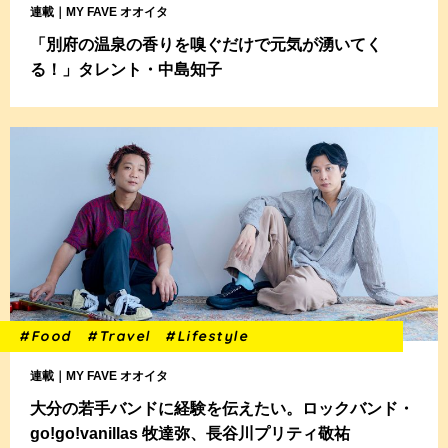
連載｜MY FAVE オオイタ
「別府の温泉の香りを嗅ぐだけで元気が湧いてく
る！」タレント・中島知子
#Food
#Travel
#Lifestyle
連載｜MY FAVE オオイタ
大分の若手バンドに経験を伝えたい。ロックバンド・
go!go!vanillas 牧達弥、長谷川プリティ敬祐