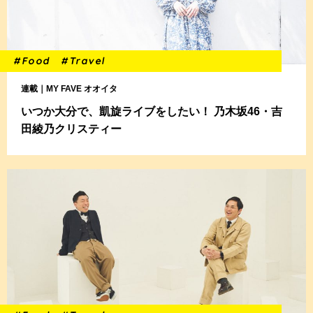
#Food
#Travel
連載｜MY FAVE オオイタ
いつか大分で、凱旋ライブをしたい！ 乃木坂46・吉
田綾乃クリスティー