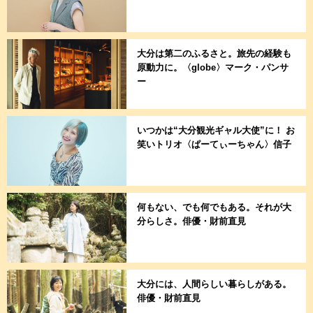
大分は第二のふるさと。旅先の経験も
原動力に。〈globe〉マーク・パンサ
ー
いつかは“大分観光ギャル大使”に！ お
笑いトリオ〈ぱーてぃーちゃん〉信子
何もない、でも何でもある。それが大
分らしさ。俳優・財前直見
大分には、人間らしい暮らしがある。
俳優・財前直見