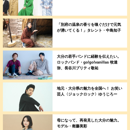
「別府の温泉の香りを嗅ぐだけで元気
が湧いてくる！」タレント・中島知子
大分の若手バンドに経験を伝えたい。
ロックバンド・go!go!vanillas 牧達
弥、長谷川プリティ敬祐
地元・大分県の魅力を全国へ！ お笑い
芸人〈ジョックロック〉ゆうじろー
母になって、再発見した大分の魅力。
モデル・衛藤美彩