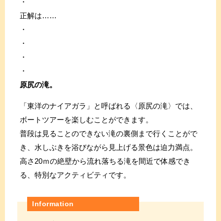
・
正解は……
・
・
・
・
原尻の滝。
「東洋のナイアガラ」と呼ばれる〈原尻の滝〉では、
ボートツアーを楽しむことができます。
普段は見ることのできない滝の裏側まで行くことがで
き、水しぶきを浴びながら見上げる景色は迫力満点。
高さ20ｍの絶壁から流れ落ちる滝を間近で体感でき
る、特別なアクティビティです。
Information