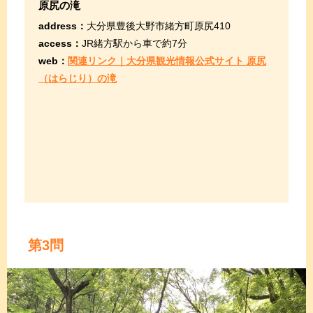
原尻の滝
address：
大分県豊後大野市緒方町原尻410
access：
JR緒方駅から車で約7分
web：
関連リンク｜大分県観光情報公式サイト 原尻
（はらじり）の滝
第3問