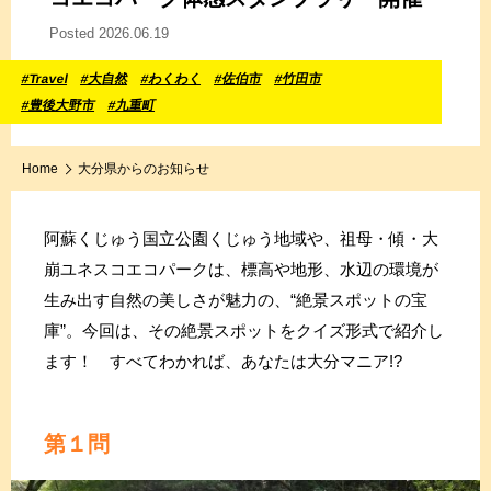
Posted 2026.06.19
#Travel
#大自然
#わくわく
#佐伯市
#竹田市
#豊後大野市
#九重町
Home
大分県からのお知らせ
阿蘇くじゅう国立公園くじゅう地域や、祖母・傾・大
崩ユネスコエコパークは、標高や地形、水辺の環境が
生み出す自然の美しさが魅力の、“絶景スポットの宝
庫”。今回は、その絶景スポットをクイズ形式で紹介し
ます！ すべてわかれば、あなたは大分マニア!?
第１問