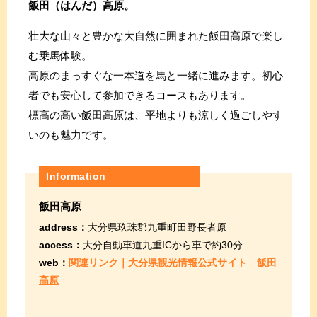
飯田（はんだ）高原。
壮大な山々と豊かな大自然に囲まれた飯田高原で楽し
む乗馬体験。
高原のまっすぐな一本道を馬と一緒に進みます。初心
者でも安心して参加できるコースもあります。
標高の高い飯田高原は、平地よりも涼しく過ごしやす
いのも魅力です。
Information
飯田高原
address：
大分県玖珠郡九重町田野長者原
access：
大分自動車道九重ICから車で約30分
web：
関連リンク｜大分県観光情報公式サイト 飯田
高原