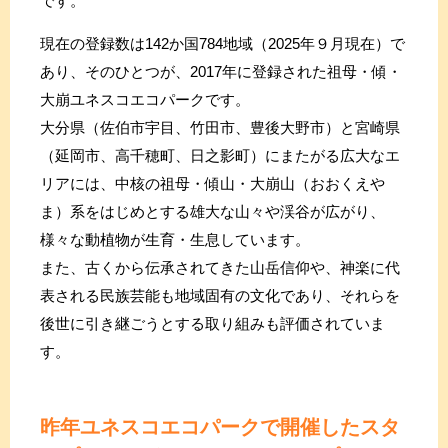
です。
現在の登録数は142か国784地域（2025年９月現在）で
あり、そのひとつが、2017年に登録された祖母・傾・
大崩ユネスコエコパークです。
大分県（佐伯市宇目、竹田市、豊後大野市）と宮崎県
（延岡市、高千穂町、日之影町）にまたがる広大なエ
リアには、中核の祖母・傾山・大崩山（おおくえや
ま）系をはじめとする雄大な山々や渓谷が広がり、
様々な動植物が生育・生息しています。
また、古くから伝承されてきた山岳信仰や、神楽に代
表される民族芸能も地域固有の文化であり、それらを
後世に引き継ごうとする取り組みも評価されていま
す。
昨年ユネスコエコパークで開催したスタ