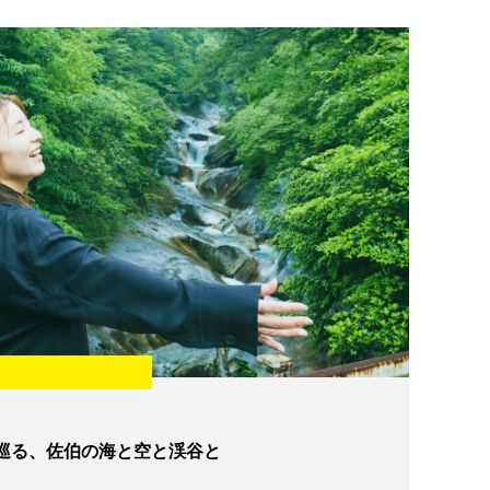
巡る、佐伯の海と空と渓谷と