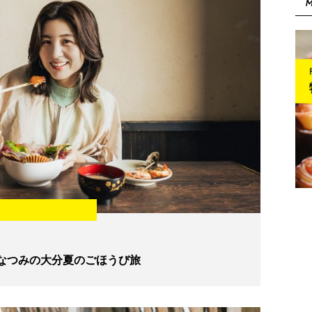
M
なつみの大分夏のごほうび旅