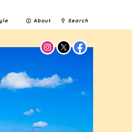
tyle
About
Search