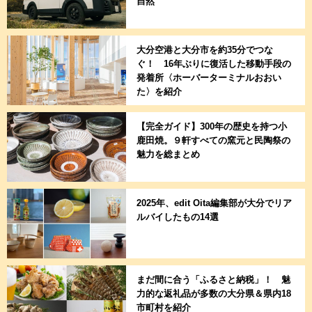
自然
大分空港と大分市を約35分でつな
ぐ！ 16年ぶりに復活した移動手段の
発着所〈ホーバーターミナルおおい
た〉を紹介
【完全ガイド】300年の歴史を持つ小
鹿田焼。９軒すべての窯元と民陶祭の
魅力を総まとめ
2025年、edit Oita編集部が大分でリア
ルバイしたもの14選
まだ間に合う「ふるさと納税」！ 魅
力的な返礼品が多数の大分県＆県内18
市町村を紹介