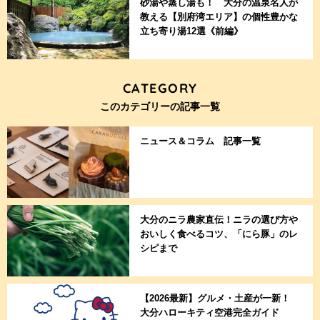
砂湯や蒸し湯も！ 大分の温泉名人が
教える【別府湾エリア】の個性豊かな
立ち寄り湯12選《前編》
CATEGORY
このカテゴリーの記事一覧
ニュース＆コラム 記事一覧
大分のニラ農家直伝！ニラの選び方や
おいしく食べるコツ、「にら豚」のレ
シピまで
【2026最新】グルメ・土産が一新！
大分ハローキティ空港完全ガイド