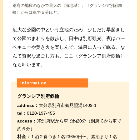
別府の地獄のなかで最大の〈海地獄〉。〈グランシア別府鉄
輪〉からは車で５分ほど。
広大な公園の中という立地のため、少しだけ早起きし
て公園のまわりを散歩し、日中は別府観光、夜はバー
ベキューや焚き火を楽しんで、温泉に入って眠る、な
んて贅沢な過ごし方も、ここ〈グランシア別府鉄輪〉
なら叶います。
Information
グランシア別府鉄輪
address：
大分県別府市鶴見照湯1409-1
tel：
0120-197-455
access：
JR別府駅から車で約20分（別府ICから車で
約６分）
料金：
１泊２食つき１名23650円〜、素泊まり１名