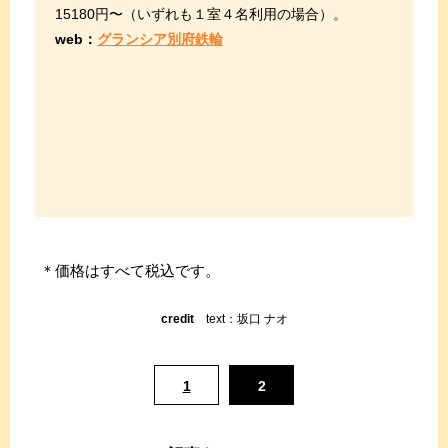
15180円〜（いずれも１室４名利用の場合）。
web：
グランシア別府鉄輪
＊価格はすべて税込です。
credit
text：坂口 ナオ
1
2