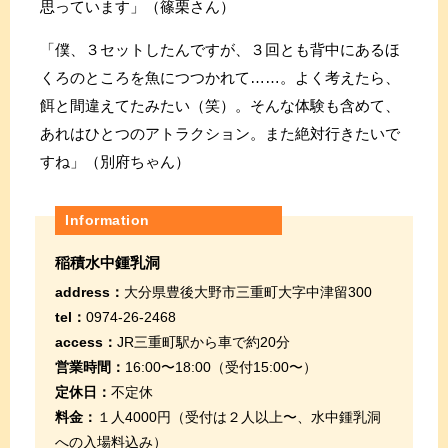
思っています」（篠栗さん）
「僕、３セットしたんですが、３回とも背中にあるほ
くろのところを魚につつかれて……。よく考えたら、
餌と間違えてたみたい（笑）。そんな体験も含めて、
あれはひとつのアトラクション。また絶対行きたいで
すね」（別府ちゃん）
Information
稲積水中鍾乳洞
address：
大分県豊後大野市三重町大字中津留300
tel：
0974-26-2468
access：
JR三重町駅から車で約20分
営業時間：
16:00〜18:00（受付15:00〜）
定休日：
不定休
料金：
１人4000円（受付は２人以上〜、水中鍾乳洞
への入場料込み）