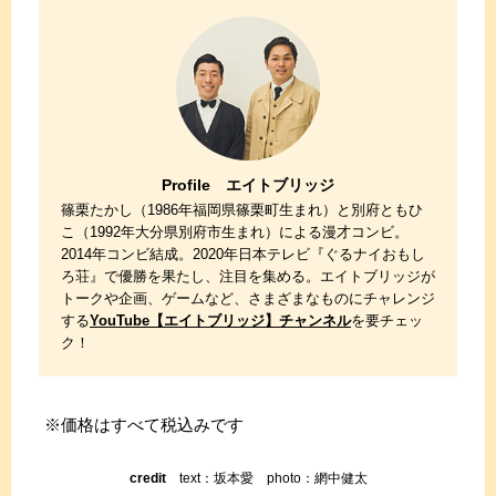
Profile エイトブリッジ
篠栗たかし（1986年福岡県篠栗町生まれ）と別府ともひ
こ（1992年大分県別府市生まれ）による漫才コンビ。
2014年コンビ結成。2020年日本テレビ『ぐるナイおもし
ろ荘』で優勝を果たし、注目を集める。エイトブリッジが
トークや企画、ゲームなど、さまざまなものにチャレンジ
する
YouTube【エイトブリッジ】チャンネル
を要チェッ
ク！
※価格はすべて税込みです
credit
text：坂本愛 photo：網中健太